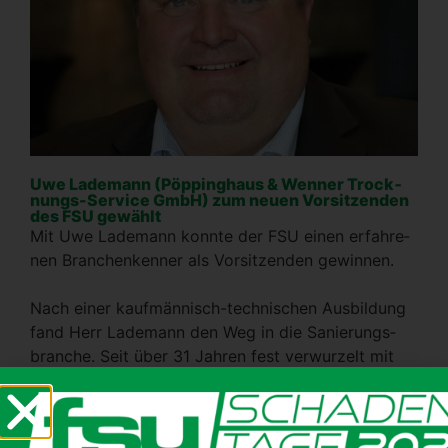
Uwe Lade­mann (Pöp­ping­haus & Wen­ner Trock­
nungs-Ser­vice GmbH) zum neu­en Vor­sit­zen­den
des FSU gewählt
Mit Uwe Lade­mann konn­te der FSU einen erfah­re­
nen Bran­chen­ken­ner als Vor­sit­zen­den gewin­nen.
Nach einer kauf­män­nisch-tech­ni­schen Aus­bil­dung
fand Herr Lade­mann den Weg in die Sanie­rungs­
bran­che. Seit über 31 Jah­ren fest ver­wur­zelt mit
Pöp­ping­haus & Wen­ner durch­lief er alle Berei­che
des Unter­neh­mens. Nach dem Ein­stieg als Trock­
nungs­tech­ni­ker war er 10 Jah­re Nie­der­las­sungs­lei­