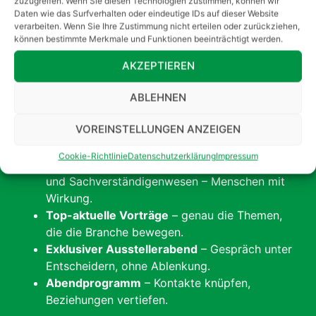
Mehr aus unserem Nachrichtenarchiv
zuzugreifen. Wenn Sie diesen Technologien zustimmen, können wir
Daten wie das Surfverhalten oder eindeutige IDs auf dieser Website
Sanierungswirtschaft
in Hildesheim
zu den
4. FSU-
verarbeiten. Wenn Sie Ihre Zustimmung nicht erteilen oder zurückziehen,
Schadentagen
.
können bestimmte Merkmale und Funktionen beeinträchtigt werden.
Wenn Sie in diesem Markt sichtbar sein wollen,
AKZEPTIEREN
Mitglied werden:
kommen Sie dorthin, wo Ihre Kunden sind.
ABLEHNEN
Was Sie erwartet:
VOREINSTELLUNGEN ANZEIGEN
Bis zu 50 Aussteller
– gebündelte Kompetenz
SPRECHEN SIE UNS AN
aus allen Bereichen der Sanierung.
Coo­kie-Richt­li­nie
Daten­schutz­er­klä­rung
Impres­sum
Rund 350 Teilnehmende
aus Versicherungen
und Sachverständigenwesen – Menschen mit
Wirkung.
Top-aktuelle Vorträge
– genau die Themen,
die die Branche bewegen.
Exklusiver Ausstellerabend
– Gespräch unter
Entscheidern, ohne Ablenkung.
Der FSU e.V.
Rechtliches
Abendprogramm
– Kontakte knüpfen,
Beziehungen vertiefen.
Nachrichten
Impressum