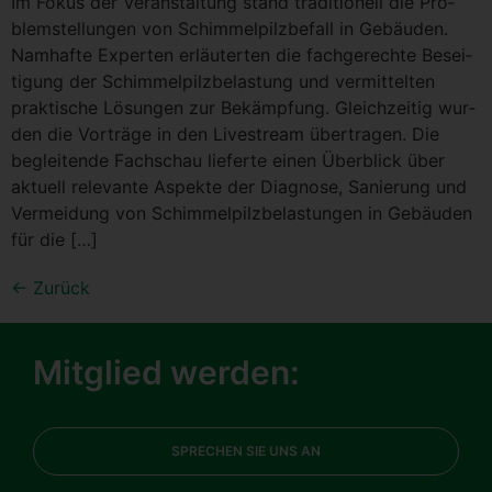
Im Fokus der Ver­an­stal­tung stand tra­di­tio­nell die Pro­
blem­stel­lun­gen von Schim­mel­pilz­be­fall in Gebäu­den.
Nam­haf­te Exper­ten erläu­ter­ten die fach­ge­rech­te Besei­
ti­gung der Schim­mel­pilz­be­las­tung und ver­mit­tel­ten
prak­ti­sche Lösun­gen zur Bekämp­fung. Gleich­zei­tig wur­
den die Vor­trä­ge in den Live­stream über­tra­gen. Die
beglei­ten­de Fach­schau lie­fer­te einen Über­blick über
aktu­ell rele­van­te Aspek­te der Dia­gno­se, Sanie­rung und
Ver­mei­dung von Schim­mel­pilz­be­las­tun­gen in Gebäu­den
für die […]
←
Zurück
Mitglied werden:
SPRECHEN SIE UNS AN