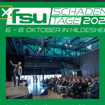
Zusam­men­füh­ren von Tra­di­tio­nen und dem kon­struk­ti­
ven Aus­tausch. Schließ­lich galt es, das Bes­te aus zwei
Ver­bän­den zusam­men­zu­füh­ren und zukünf­tig zu opti­
mie­ren. Der fei­er­li­che Anlass wur­de am Abend im extra
für uns her­ge­rich­te­ten Eventbereich […]
48. Aache­ner Bau­sach­ver­stän­di­gen­ta­ge: Die Zukunft
des Bau­ens, 25. und 26. April 2022