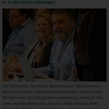
4.–5. Mai 2022 in Göttingen
Der Ein­la­dung zur ers­ten gemein­sa­men Mit­glie­der­ver­
samm­lung bei­der Ver­schmel­zungs­ver­ei­ne folg­ten fast
60 Per­so­nen. Die Mit­glie­der­ver­samm­lung stand im Zei­
chen des Ken­nen­ler­nens und des Netz­wer­kens, dem