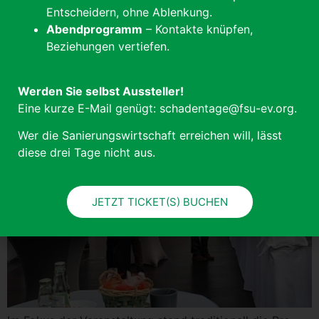
sen­tier­ten sich unse­re Mit­glie­der: POLYGONVATRO
Entscheidern, ohne Ablenkung.
GmbH, BELFOR Deutsch­land GmbH, Pöp­ping­haus &
Abendprogramm
– Kontakte knüpfen,
Wen­ner GmbH, […]
Beziehungen vertiefen.
11. Ber­li­ner Schim­mel­pilz­kon­fe­renz Hybrid-Event am
24. März 2022
Werden Sie selbst Aussteller!
Eine kurze E-Mail genügt: schadentage@fsu-ev.org.
Wer die Sanierungswirtschaft erreichen will, lässt
diese drei Tage nicht aus.
JETZT TICKET(S) BUCHEN