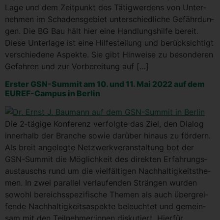
Lage und dem Zeit­punkt des Tätig­wer­dens von Unter­
neh­men im Scha­dens­ge­biet unter­schied­li­che Gefähr­dun­
gen. Die BG Bau hält hier eine Hand­lungs­hil­fe bereit.
Die­se Unter­la­ge ist eine Hil­fe­stel­lung und berück­sich­tigt
ver­schie­de­ne Aspek­te. Sie gibt Hin­wei­se zu beson­de­ren
Gefah­ren und zur Vor­be­rei­tung auf […]
Ers­ter GSN-Sum­mit am 10. und 11. Mai 2022 auf dem
EUREF-Cam­pus in Berlin
Die 2‑tägige Kon­fe­renz ver­folg­te das Ziel, den Dia­log
inner­halb der Bran­che sowie dar­über hin­aus zu för­dern.
Als breit ange­leg­te Netz­werk­ver­an­stal­tung bot der
GSN-Sum­­mit die Mög­lich­keit des direk­ten Erfah­rungs­
aus­tauschs rund um die viel­fäl­ti­gen Nach­hal­tig­keits­the­
men. In zwei par­al­lel ver­lau­fen­den Strän­gen wur­den
sowohl bereichs­spe­zi­fi­sche The­men als auch über­grei­
fen­de Nach­hal­tig­keits­aspek­te beleuch­tet und gemein­
sam mit den Teilnehmer:innen dis­ku­tiert. Hier­für