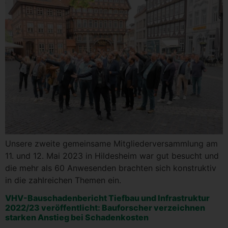
Unse­re zwei­te gemein­sa­me Mit­glie­der­ver­samm­lung am
11. und 12. Mai 2023 in Hil­des­heim war gut besucht und
die mehr als 60 Anwe­sen­den brach­ten sich kon­struk­tiv
in die zahl­rei­chen The­men ein.
VHV-Bau­scha­den­be­richt Tief­bau und Infra­struk­tur
2022/23 ver­öf­fent­licht: Bau­for­scher ver­zeich­nen
star­ken Anstieg bei Schadenkosten