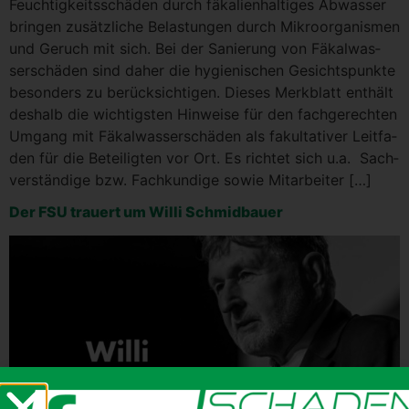
Feuch­tig­keits­schä­den durch fäka­li­en­hal­ti­ges Abwas­ser
brin­gen zusätz­li­che Belas­tun­gen durch Mikro­or­ga­nis­men
und Geruch mit sich. Bei der Sanie­rung von Fäkal­was­
ser­schä­den sind daher die hygie­ni­schen Gesichts­punk­te
beson­ders zu berück­sich­ti­gen. Die­ses Merk­blatt ent­hält
des­halb die wich­tigs­ten Hin­wei­se für den fach­ge­rech­ten
Umgang mit Fäkal­was­ser­schä­den als fakul­ta­ti­ver Leit­fa­
den für die Betei­lig­ten vor Ort. Es rich­tet sich u.a. Sach­
ver­stän­di­ge bzw. Fach­kun­di­ge sowie Mitarbeiter […]
Der FSU trau­ert um Wil­li Schmidbauer