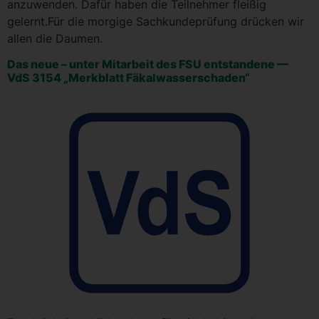
anzu­wen­den. Dafür haben die Teil­neh­mer flei­ßig
gelernt.Für die mor­gi­ge Sach­kun­de­prü­fung drü­cken wir
allen die Daumen.
Das neue – unter Mit­ar­beit des FSU ent­stan­de­ne —
VdS 3154 „Merk­blatt Fäkalwasserschaden“