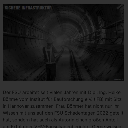
Der FSU arbei­tet seit vie­len Jah­ren mit Dipl. Ing. Hei­ke
Böh­me vom Insti­tut für Bau­for­schung e.V. (IFB) mit Sitz
in Han­no­ver zusam­men. Frau Böh­mer hat nicht nur Ihr
Wis­sen mit uns auf den FSU Scha­den­ta­gen 2022 geteilt
hat, son­dern hat auch als Autorin einen gro­ßen Anteil
am Erfolg der VHV-Bau­scha­den­be­rich­te. Ger­ne wei­sen