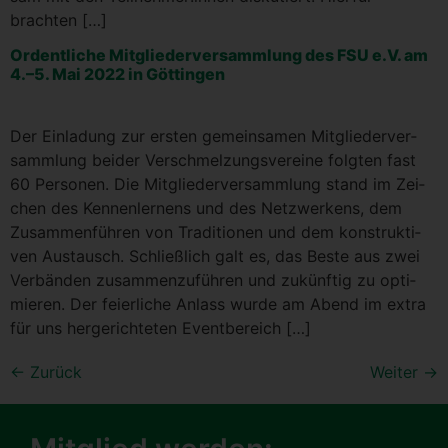
brachten […]
Ordent­li­che Mit­glie­der­ver­samm­lung des FSU e.V. am
4.–5. Mai 2022 in Göttingen
Der Ein­la­dung zur ers­ten gemein­sa­men Mit­glie­der­ver­
samm­lung bei­der Ver­schmel­zungs­ver­ei­ne folg­ten fast
60 Per­so­nen. Die Mit­glie­der­ver­samm­lung stand im Zei­
chen des Ken­nen­ler­nens und des Netz­wer­kens, dem
Zusam­men­füh­ren von Tra­di­tio­nen und dem kon­struk­ti­
ven Aus­tausch. Schließ­lich galt es, das Bes­te aus zwei
Ver­bän­den zusam­men­zu­füh­ren und zukünf­tig zu opti­
mie­ren. Der fei­er­li­che Anlass wur­de am Abend im extra
für uns her­ge­rich­te­ten Eventbereich […]
←
Zurück
Weiter
→