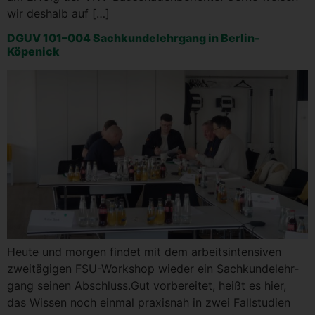
wir des­halb auf […]
DGUV 101–004 Sach­kun­de­lehr­gang in Berlin-
Köpenick
Heu­te und mor­gen fin­det mit dem arbeits­in­ten­si­ven
zwei­tä­gi­gen FSU-Work­­shop wie­der ein Sach­kun­de­lehr­
gang sei­nen Abschluss.Gut vor­be­rei­tet, heißt es hier,
das Wis­sen noch ein­mal pra­xis­nah in zwei Fall­stu­di­en